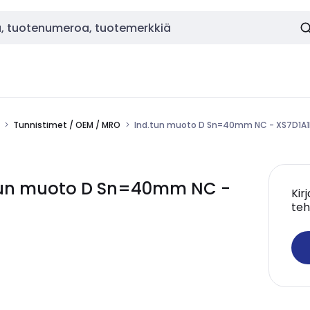
Tunnistimet / OEM / MRO
Ind.tun muoto D Sn=40mm NC - XS7D1A1
tun muoto D Sn=40mm NC -
Kir
teh