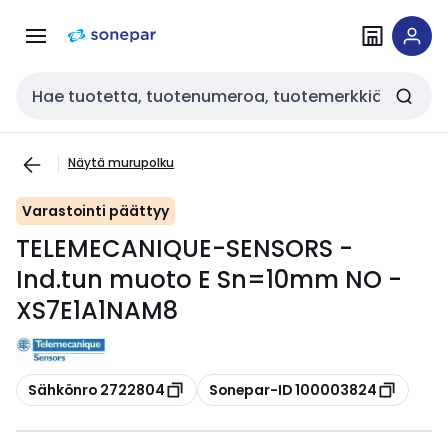
Siirry
Siirry
navigointiin
sisältöön
Haku
Näytä murupolku
Varastointi päättyy
TELEMECANIQUE-SENSORS -
Ind.tun muoto E Sn=10mm NO -
XS7E1A1NAM8
Kopioi
Kopioi
Sähkönro 2722804
Sonepar-ID 100003824