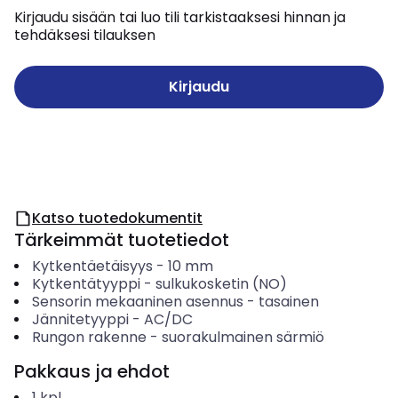
Kirjaudu sisään tai luo tili tarkistaaksesi hinnan ja
tehdäksesi tilauksen
Kirjaudu
Katso tuotedokumentit
Tärkeimmät tuotetiedot
Kytkentäetäisyys
-
10
mm
Kytkentätyyppi
-
sulkukosketin (NO)
Sensorin mekaaninen asennus
-
tasainen
Jännitetyyppi
-
AC/DC
Rungon rakenne
-
suorakulmainen särmiö
Pakkaus ja ehdot
1
kpl