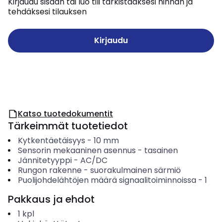
Kirjaudu sisään tai luo tili tarkistaaksesi hinnan ja
tehdäksesi tilauksen
Kirjaudu
Katso tuotedokumentit
Tärkeimmät tuotetiedot
Kytkentäetäisyys
-
10
mm
Sensorin mekaaninen asennus
-
tasainen
Jännitetyyppi
-
AC/DC
Rungon rakenne
-
suorakulmainen särmiö
Puolijohdelähtöjen määrä signaalitoiminnoissa
-
1
Pakkaus ja ehdot
1
kpl