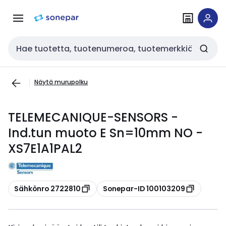
Siirry
Siirry
navigointiin
sisältöön
Haku
Näytä murupolku
TELEMECANIQUE-SENSORS -
Ind.tun muoto E Sn=10mm NO -
XS7E1A1PAL2
Kopioi
Kopioi
Sähkönro 2722810
Sonepar-ID 100103209