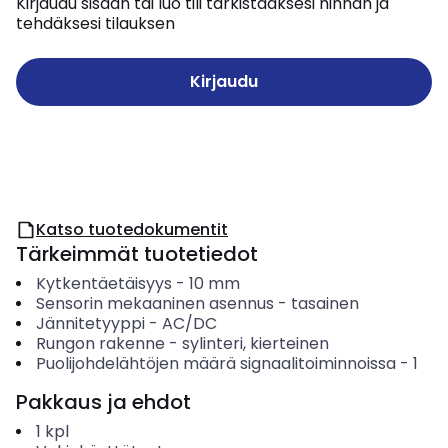
Kirjaudu sisään tai luo tili tarkistaaksesi hinnan ja
tehdäksesi tilauksen
Kirjaudu
Katso tuotedokumentit
Tärkeimmät tuotetiedot
Kytkentäetäisyys
-
10
mm
Sensorin mekaaninen asennus
-
tasainen
Jännitetyyppi
-
AC/DC
Rungon rakenne
-
sylinteri, kierteinen
Puolijohdelähtöjen määrä signaalitoiminnoissa
-
1
Pakkaus ja ehdot
1
kpl