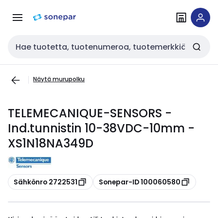
Siirry
Siirry
navigointiin
sisältöön
Haku
Näytä murupolku
TELEMECANIQUE-SENSORS -
Ind.tunnistin 10-38VDC-10mm -
XS1N18NA349D
Kopioi
Kopioi
Sähkönro 2722531
Sonepar-ID 100060580