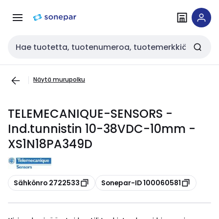
Siirry
Siirry
navigointiin
sisältöön
Haku
Näytä murupolku
TELEMECANIQUE-SENSORS -
Ind.tunnistin 10-38VDC-10mm -
XS1N18PA349D
Kopioi
Kopioi
Sähkönro 2722533
Sonepar-ID 100060581