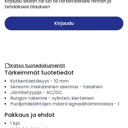
Kirjaudu sisään tai luo tili tarkistaaksesi hinnan ja
tehdäksesi tilauksen
Kirjaudu
Katso tuotedokumentit
Tärkeimmät tuotetiedot
Kytkentäetäisyys
-
10
mm
Sensorin mekaaninen asennus
-
tasainen
Jännitetyyppi
-
AC/DC
Rungon rakenne
-
sylinteri, kierteinen
Puolijohdelähtöjen määrä signaalitoiminnoissa
-
1
Pakkaus ja ehdot
1
kpl