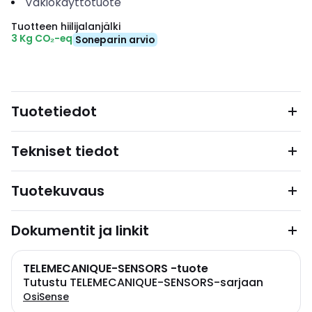
Vakiokäyttötuote
Tuotteen hiilijalanjälki
3 Kg CO₂-eq
Soneparin arvio
Tuotetiedot
Tekniset tiedot
Tuotekuvaus
Dokumentit ja linkit
TELEMECANIQUE-SENSORS -tuote
Tutustu TELEMECANIQUE-SENSORS-sarjaan
OsiSense