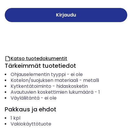
Kirjaudu
Katso tuotedokumentit
Tärkeimmät tuotetiedot
Ohjauselementin tyyppi
-
ei ole
Kotelon/suojuksen materiaali
-
metalli
Kytkentätoiminto
-
hidaskosketin
Avautuvien koskettimien lukumäärä
-
1
Väyläliitäntä
-
ei ole
Pakkaus ja ehdot
1
kpl
Vakiokäyttötuote