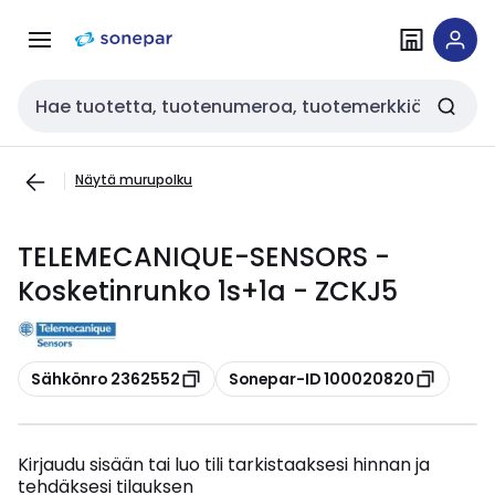
Siirry
Siirry
navigointiin
sisältöön
Haku
Näytä murupolku
TELEMECANIQUE-SENSORS -
Kosketinrunko 1s+1a - ZCKJ5
Kopioi
Kopioi
Sähkönro 2362552
Sonepar-ID 100020820
Kirjaudu sisään tai luo tili tarkistaaksesi hinnan ja
tehdäksesi tilauksen