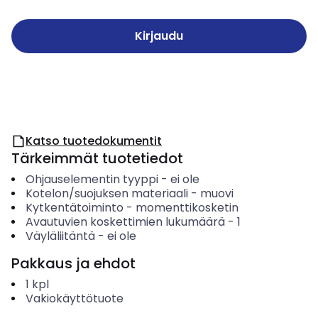
Kirjaudu
Katso tuotedokumentit
Tärkeimmät tuotetiedot
Ohjauselementin tyyppi
-
ei ole
Kotelon/suojuksen materiaali
-
muovi
Kytkentätoiminto
-
momenttikosketin
Avautuvien koskettimien lukumäärä
-
1
Väyläliitäntä
-
ei ole
Pakkaus ja ehdot
1
kpl
Vakiokäyttötuote