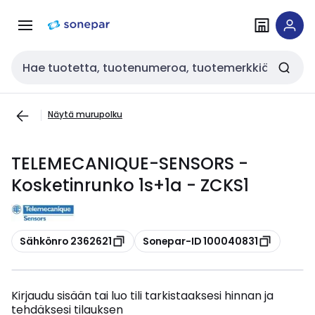
Siirry
Siirry
navigointiin
sisältöön
Haku
Näytä murupolku
TELEMECANIQUE-SENSORS -
Kosketinrunko 1s+1a - ZCKS1
Kopioi
Kopioi
Sähkönro 2362621
Sonepar-ID 100040831
Kirjaudu sisään tai luo tili tarkistaaksesi hinnan ja
tehdäksesi tilauksen