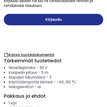
Kirjaudu sisään tai luo tili tarkistaaksesi hinnan ja
tehdäksesi tilauksen
Kirjaudu
Katso tuotedokumentit
Tärkeimmät tuotetiedot
Nimellisjännite
-
30
V
Kaapelin pituus
-
5
m
Napojen lukumäärä
-
3
Käyttölämpötila kiinteä
-
-40...80
°C
Halogeeniton
-
ei
Pakkaus ja ehdot
1
kpl