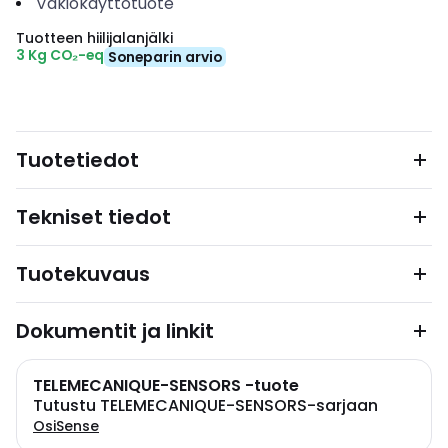
Vakiokäyttötuote
Tuotteen hiilijalanjälki
3 Kg CO₂-eq
Soneparin arvio
Tuotetiedot
Tekniset tiedot
Tuotekuvaus
Dokumentit ja linkit
TELEMECANIQUE-SENSORS -tuote
Tutustu TELEMECANIQUE-SENSORS-sarjaan
OsiSense