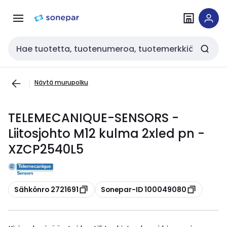
Siirry
Siirry
navigointiin
sisältöön
Haku
Näytä murupolku
TELEMECANIQUE-SENSORS -
Liitosjohto M12 kulma 2xled pn -
XZCP2540L5
Kopioi
Kopioi
Sähkönro 2721691
Sonepar-ID 100049080