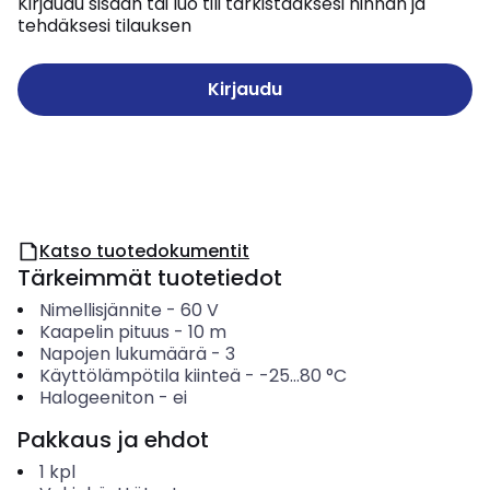
Kirjaudu sisään tai luo tili tarkistaaksesi hinnan ja
tehdäksesi tilauksen
Kirjaudu
Katso tuotedokumentit
Tärkeimmät tuotetiedot
Nimellisjännite
-
60
V
Kaapelin pituus
-
10
m
Napojen lukumäärä
-
3
Käyttölämpötila kiinteä
-
-25...80
°C
Halogeeniton
-
ei
Pakkaus ja ehdot
1
kpl