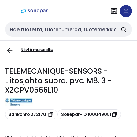
Siirry
Siirry
navigointiin
sisältöön
Haku
Näytä murupolku
TELEMECANIQUE-SENSORS -
Liitosjohto suora. pvc. M8. 3 -
XZCPV0566L10
Kopioi
Kopioi
Sähkönro 2721701
Sonepar-ID 100049081