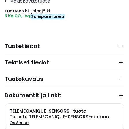
Vakiokäyttötuote
Tuotteen hiilijalanjälki
5 Kg CO₂-eq
Soneparin arvio
Tuotetiedot
Tekniset tiedot
Tuotekuvaus
Dokumentit ja linkit
TELEMECANIQUE-SENSORS -tuote
Tutustu TELEMECANIQUE-SENSORS-sarjaan
OsiSense