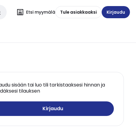
Etsi myymälä
Tule asiakkaaksi
Kirjaudu
jaudu sisään tai luo tili tarkistaaksesi hinnan ja
däksesi tilauksen
Kirjaudu