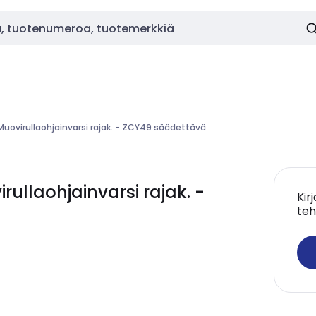
Muovirullaohjainvarsi rajak. - ZCY49 säädettävä
llaohjainvarsi rajak. -
Kir
teh