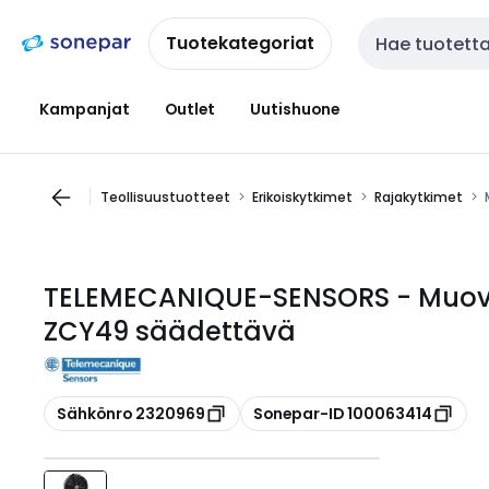
Siirry
Siirry
navigointiin
sisältöön
Tuotekategoriat
Haku
Kampanjat
Outlet
Uutishuone
Teollisuustuotteet
Erikoiskytkimet
Rajakytkimet
TELEMECANIQUE-SENSORS - Muoviru
ZCY49 säädettävä
Kopioi
Kopioi
Sähkönro 2320969
Sonepar-ID 100063414