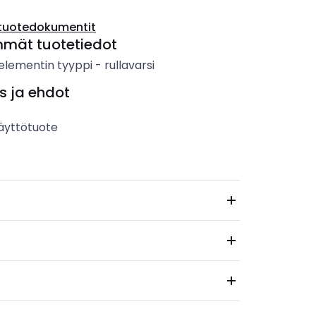
tuotedokumentit
mmät tuotetiedot
elementin tyyppi
-
rullavarsi
s ja ehdot
äyttötuote