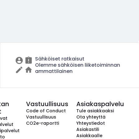
Sähköiset ratkaisut
Olemme sähköisen liiketoiminnan
ammattilainen
kan
Vastuullisuus
Asiakaspalvelu
t
Code of Conduct
Tule asiakkaaksi
Vastuullisuus
Ota yhteyttä
avat
CO2e-raportti
Yhteystiedot
lvelut
Asiakastili
ipalvelut
Asiakkaalle
to