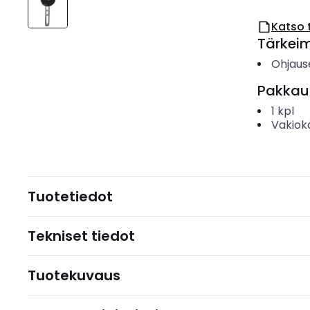
Katso 
Tärkei
Ohjaus
Pakkau
1
kpl
Vakiok
Tuotetiedot
Tekniset tiedot
Tuotekuvaus