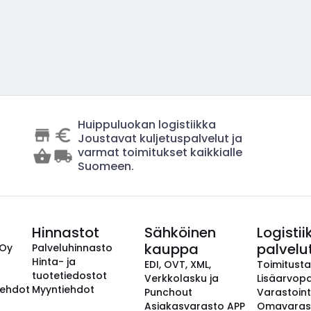
Huippuluokan logistiikka
Joustavat kuljetuspalvelut ja
varmat toimitukset kaikkialle
Suomeen.
Hinnastot
Sähköinen
Logistii
kauppa
palvelu
 Oy
Palveluhinnasto
Hinta- ja
EDI, OVT, XML,
Toimitust
tuotetiedostot
Verkkolasku ja
Lisäarvopa
aehdot
Myyntiehdot
Punchout
Varastoint
Asiakasvarasto APP
Omavaras