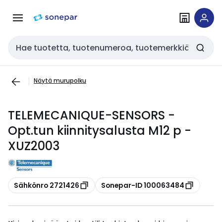
Siirry
Siirry
navigointiin
sisältöön
Haku
Näytä murupolku
TELEMECANIQUE-SENSORS -
Opt.tun kiinnitysalusta M12 p -
XUZ2003
Kopioi
Kopioi
Sähkönro 2721426
Sonepar-ID 100063484