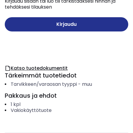
Kirjaudu sisään tai luo tili tarkistaaksesi hinnan ja
tehdäksesi tilauksen
Kirjaudu
Katso tuotedokumentit
Tärkeimmät tuotetiedot
Tarvikkeen/varaosan tyyppi
-
muu
Pakkaus ja ehdot
1
kpl
Vakiokäyttötuote