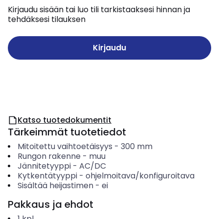
Kirjaudu sisään tai luo tili tarkistaaksesi hinnan ja
tehdäksesi tilauksen
Kirjaudu
Katso tuotedokumentit
Tärkeimmät tuotetiedot
Mitoitettu vaihtoetäisyys
-
300
mm
Rungon rakenne
-
muu
Jännitetyyppi
-
AC/DC
Kytkentätyyppi
-
ohjelmoitava/konfiguroitava
Sisältää heijastimen
-
ei
Pakkaus ja ehdot
1
kpl