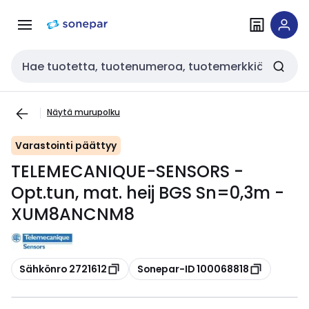
Siirry
Siirry
navigointiin
sisältöön
Haku
Näytä murupolku
Varastointi päättyy
TELEMECANIQUE-SENSORS -
Opt.tun, mat. heij BGS Sn=0,3m -
XUM8ANCNM8
Kopioi
Kopioi
Sähkönro 2721612
Sonepar-ID 100068818