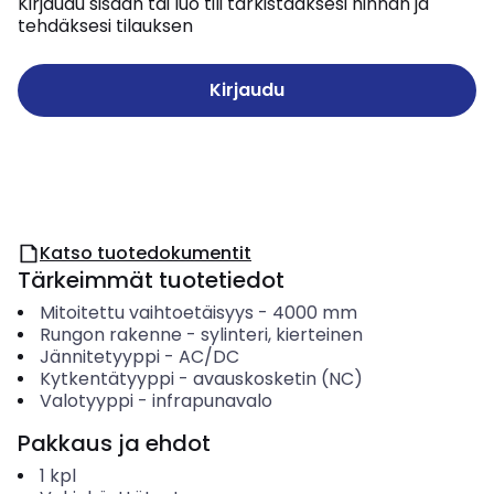
Kirjaudu sisään tai luo tili tarkistaaksesi hinnan ja
tehdäksesi tilauksen
Kirjaudu
Katso tuotedokumentit
Tärkeimmät tuotetiedot
Mitoitettu vaihtoetäisyys
-
4000
mm
Rungon rakenne
-
sylinteri, kierteinen
Jännitetyyppi
-
AC/DC
Kytkentätyyppi
-
avauskosketin (NC)
Valotyyppi
-
infrapunavalo
Pakkaus ja ehdot
1
kpl