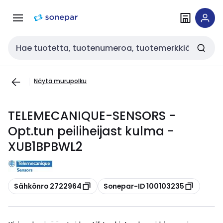
Siirry
Siirry
navigointiin
sisältöön
Haku
Näytä murupolku
TELEMECANIQUE-SENSORS -
Opt.tun peiliheijast kulma -
XUB1BPBWL2
Kopioi
Kopioi
Sähkönro 2722964
Sonepar-ID 100103235