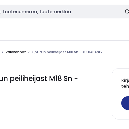
Valokennot
Opt.tun peiliheijast M18 Sn - XUB1APANL2
 peiliheijast M18 Sn -
Kir
teh