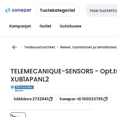
Siirry
Siirry
navigointiin
sisältöön
Tuotekategoriat
Haku
Kampanjat
Outlet
Uutishuone
Teollisuustuotteet
Releet, tunnistimet ja teholähteet
TELEMECANIQUE-SENSORS - Opt.tun
XUB1APANL2
Kopioi
Kopioi
Sähkönro 2722941
Sonepar-ID 100023765