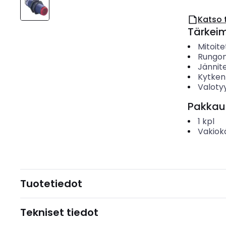
Katso 
Tärkei
Mitoite
Rungon
Jännit
Kytken
Valoty
Pakkau
1
kpl
Vakiok
Tuotetiedot
Tekniset tiedot