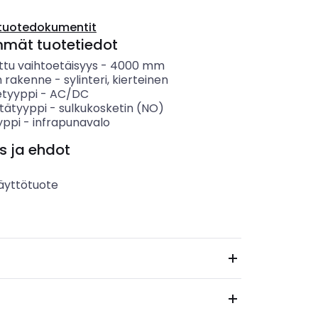
tuotedokumentit
mmät tuotetiedot
ttu vaihtoetäisyys
-
4000
mm
 rakenne
-
sylinteri, kierteinen
etyyppi
-
AC/DC
tätyyppi
-
sulkukosketin (NO)
yppi
-
infrapunavalo
s ja ehdot
äyttötuote