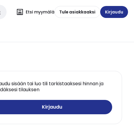
Etsi myymälä
Tule asiakkaaksi
Kirjaudu
jaudu sisään tai luo tili tarkistaaksesi hinnan ja
däksesi tilauksen
Kirjaudu