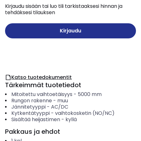
Kirjaudu sisään tai luo tili tarkistaaksesi hinnan ja
tehdäksesi tilauksen
Kirjaudu
Katso tuotedokumentit
Tärkeimmät tuotetiedot
Mitoitettu vaihtoetäisyys
-
5000
mm
Rungon rakenne
-
muu
Jännitetyyppi
-
AC/DC
Kytkentätyyppi
-
vaihtokosketin (NO/NC)
Sisältää heijastimen
-
kyllä
Pakkaus ja ehdot
1
kpl