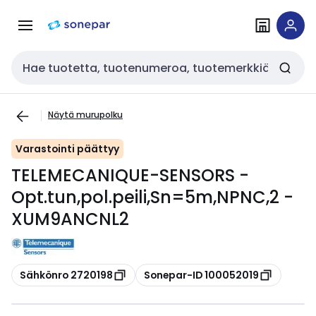
Siirry
Siirry
navigointiin
sisältöön
Haku
Näytä murupolku
Varastointi päättyy
TELEMECANIQUE-SENSORS -
Opt.tun,pol.peili,Sn=5m,NPNC,2 -
XUM9ANCNL2
Kopioi
Kopioi
Sähkönro 2720198
Sonepar-ID 100052019