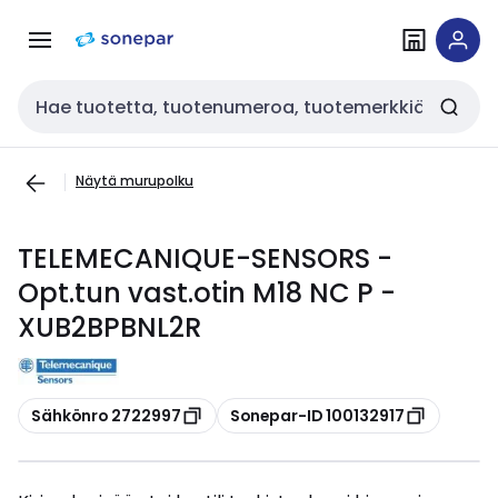
Siirry
Siirry
navigointiin
sisältöön
Haku
Näytä murupolku
TELEMECANIQUE-SENSORS -
Opt.tun vast.otin M18 NC P -
XUB2BPBNL2R
Kopioi
Kopioi
Sähkönro 2722997
Sonepar-ID 100132917