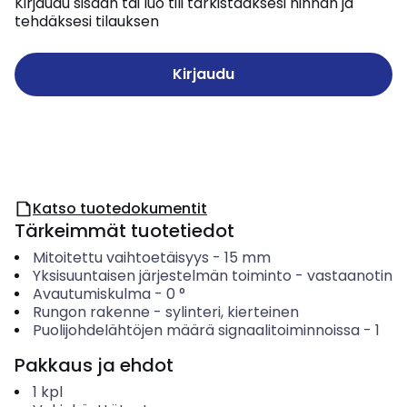
Kirjaudu sisään tai luo tili tarkistaaksesi hinnan ja
tehdäksesi tilauksen
Kirjaudu
Katso tuotedokumentit
Tärkeimmät tuotetiedot
Mitoitettu vaihtoetäisyys
-
15
mm
Yksisuuntaisen järjestelmän toiminto
-
vastaanotin
Avautumiskulma
-
0
°
Rungon rakenne
-
sylinteri, kierteinen
Puolijohdelähtöjen määrä signaalitoiminnoissa
-
1
Pakkaus ja ehdot
1
kpl