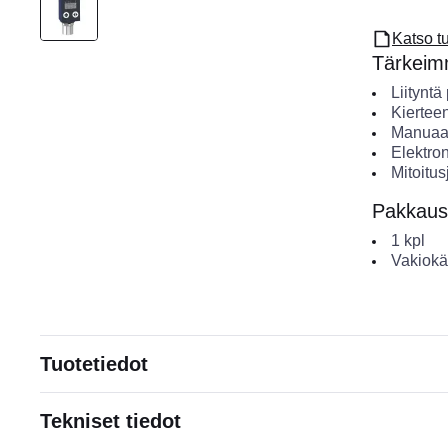
Katso t
Tärkeimm
Liityntä
Kiertee
Manuaal
Elektro
Mitoitu
Pakkaus
1
kpl
Vakiokä
Tuotetiedot
Tekniset tiedot