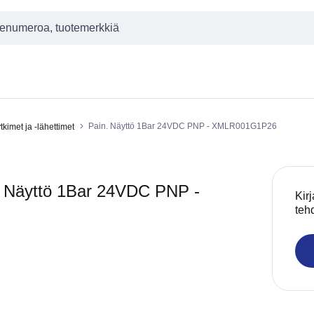
Pain. Näyttö 1Bar 24VDC PNP - XMLR001G1P26
kimet ja -lähettimet
äyttö 1Bar 24VDC PNP -
Kirj
teh