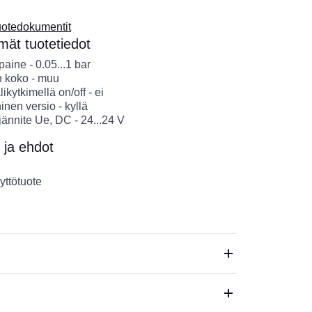
uotedokumentit
ät tuotetiedot
 paine
-
0.05...1
bar
n koko
-
muu
ikytkimellä on/off
-
ei
ninen versio
-
kyllä
sjännite Ue, DC
-
24...24
V
 ja ehdot
yttötuote