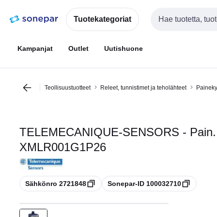
Siirry
Siirry
navigointiin
sisältöön
Tuotekategoriat
Haku
Kampanjat
Outlet
Uutishuone
Teollisuustuotteet
Releet, tunnistimet ja teholähteet
Painekyt
TELEMECANIQUE-SENSORS - Pain. N
XMLR001G1P26
Kopioi
Kopioi
Sähkönro 2721848
Sonepar-ID 100032710