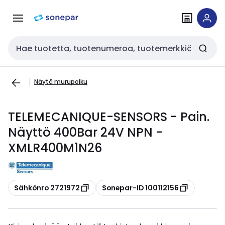
Siirry
Siirry
navigointiin
sisältöön
Haku
Näytä murupolku
TELEMECANIQUE-SENSORS - Pain.
Näyttö 400Bar 24V NPN -
XMLR400M1N26
Kopioi
Kopioi
Sähkönro 2721972
Sonepar-ID 100112156