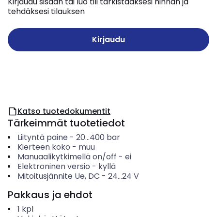
Kirjaudu sisään tai luo tili tarkistaaksesi hinnan ja
tehdäksesi tilauksen
Kirjaudu
Katso tuotedokumentit
Tärkeimmät tuotetiedot
Liityntä paine
-
20...400
bar
Kierteen koko
-
muu
Manuaalikytkimellä on/off
-
ei
Elektroninen versio
-
kyllä
Mitoitusjännite Ue, DC
-
24...24
V
Pakkaus ja ehdot
1
kpl