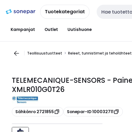
Siirry
Siirry
navigointiin
sisältöön
Tuotekategoriat
Haku
Kampanjat
Outlet
Uutishuone
Teollisuustuotteet
Releet, tunnistimet ja teholähteet
TELEMECANIQUE-SENSORS - Painel
XMLR010G0T26
Kopioi
Kopioi
Sähkönro 2721855
Sonepar-ID 100032711