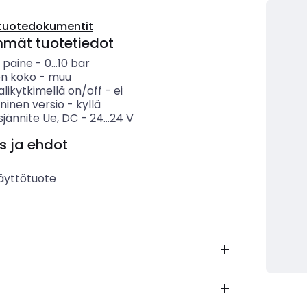
tuotedokumentit
mmät tuotetiedot
ä paine
-
0...10
bar
en koko
-
muu
likytkimellä on/off
-
ei
ninen versio
-
kyllä
sjännite Ue, DC
-
24...24
V
s ja ehdot
äyttötuote