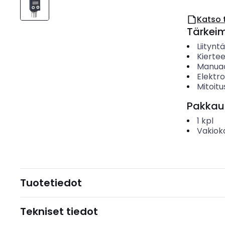
Katso 
Tärkei
Liitynt
Kierte
Manuaa
Elektro
Mitoitu
Pakkau
1
kpl
Vakiok
Tuotetiedot
Tekniset tiedot