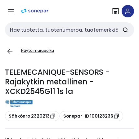
Siirry
Siirry
navigointiin
sisältöön
Haku
Näytä murupolku
TELEMECANIQUE-SENSORS -
Rajakytkin metallinen -
XCKD2545G11 1s 1a
Kopioi
Kopioi
Sähkönro 2320213
Sonepar-ID 100123236