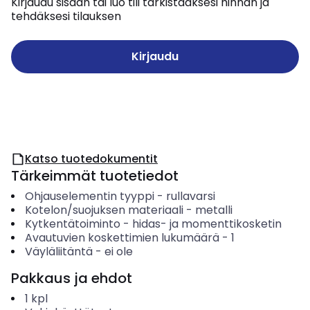
Kirjaudu sisään tai luo tili tarkistaaksesi hinnan ja
tehdäksesi tilauksen
Kirjaudu
Katso tuotedokumentit
Tärkeimmät tuotetiedot
Ohjauselementin tyyppi
-
rullavarsi
Kotelon/suojuksen materiaali
-
metalli
Kytkentätoiminto
-
hidas- ja momenttikosketin
Avautuvien koskettimien lukumäärä
-
1
Väyläliitäntä
-
ei ole
Pakkaus ja ehdot
1
kpl