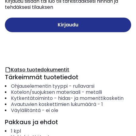
Kirjaudu sisään tai luo tili tarkistaaksesi hinnan ja
tehdäksesi tilauksen
Kirjaudu
Katso tuotedokumentit
Tärkeimmät tuotetiedot
Ohjauselementin tyyppi
-
rullavarsi
Kotelon/suojuksen materiaali
-
metalli
Kytkentätoiminto
-
hidas- ja momenttikosketin
Avautuvien koskettimien lukumäärä
-
1
Väyläliitäntä
-
ei ole
Pakkaus ja ehdot
1
kpl