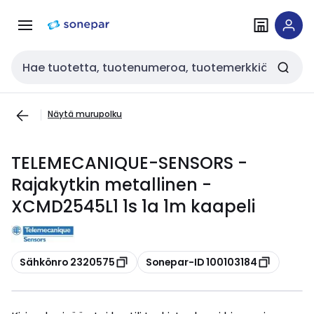
Siirry
Siirry
navigointiin
sisältöön
Haku
Näytä murupolku
TELEMECANIQUE-SENSORS -
Rajakytkin metallinen -
XCMD2545L1 1s 1a 1m kaapeli
Kopioi
Kopioi
Sähkönro 2320575
Sonepar-ID 100103184