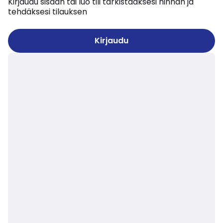
Kirjaudu sisään tai luo tili tarkistaaksesi hinnan ja
tehdäksesi tilauksen
Kirjaudu