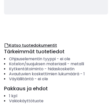
Katso tuotedokumentit
Tärkeimmät tuotetiedot
Ohjauselementin tyyppi
-
ei ole
Kotelon/suojuksen materiaali
-
metalli
Kytkentätoiminto
-
hidaskosketin
Avautuvien koskettimien lukumäärä
-
1
Väyläliitäntä
-
ei ole
Pakkaus ja ehdot
1
kpl
Vakiokäyttötuote