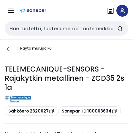
Siirry
Siirry
navigointiin
sisältöön
Haku
Näytä murupolku
TELEMECANIQUE-SENSORS -
Rajakytkin metallinen - ZCD35 2s
1a
Kopioi
Kopioi
Sähkönro 2320627
Sonepar-ID 100063634