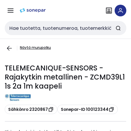
Siirry
Siirry
navigointiin
sisältöön
Haku
Näytä murupolku
TELEMECANIQUE-SENSORS -
Rajakytkin metallinen - ZCMD39L1
1s 2a 1m kaapeli
Kopioi
Kopioi
Sähkönro 2320867
Sonepar-ID 100123344