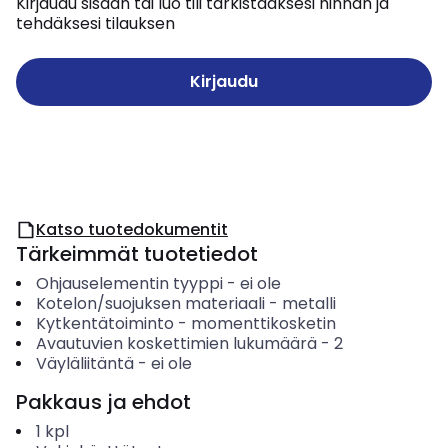
Kirjaudu sisään tai luo tili tarkistaaksesi hinnan ja
tehdäksesi tilauksen
Kirjaudu
Katso tuotedokumentit
Tärkeimmät tuotetiedot
Ohjauselementin tyyppi
-
ei ole
Kotelon/suojuksen materiaali
-
metalli
Kytkentätoiminto
-
momenttikosketin
Avautuvien koskettimien lukumäärä
-
2
Väyläliitäntä
-
ei ole
Pakkaus ja ehdot
1
kpl