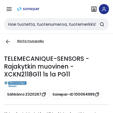
Siirry
Siirry
navigointiin
sisältöön
Haku
Näytä murupolku
TELEMECANIQUE-SENSORS -
Rajakytkin muovinen -
XCKN2118G11 1s 1a PG11
Kopioi
Kopioi
Sähkönro 2320267
Sonepar-ID 100064989