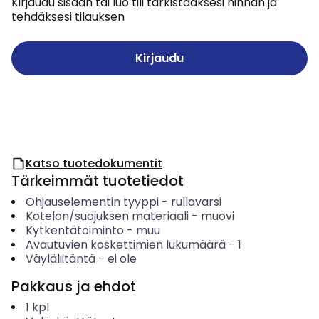
Kirjaudu sisään tai luo tili tarkistaaksesi hinnan ja
tehdäksesi tilauksen
Kirjaudu
Katso tuotedokumentit
Tärkeimmät tuotetiedot
Ohjauselementin tyyppi
-
rullavarsi
Kotelon/suojuksen materiaali
-
muovi
Kytkentätoiminto
-
muu
Avautuvien koskettimien lukumäärä
-
1
Väyläliitäntä
-
ei ole
Pakkaus ja ehdot
1
kpl