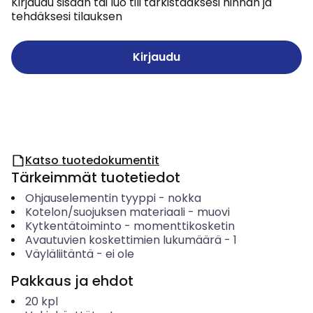
Kirjaudu sisään tai luo tili tarkistaaksesi hinnan ja
tehdäksesi tilauksen
Kirjaudu
Katso tuotedokumentit
Tärkeimmät tuotetiedot
Ohjauselementin tyyppi
-
nokka
Kotelon/suojuksen materiaali
-
muovi
Kytkentätoiminto
-
momenttikosketin
Avautuvien koskettimien lukumäärä
-
1
Väyläliitäntä
-
ei ole
Pakkaus ja ehdot
20
kpl