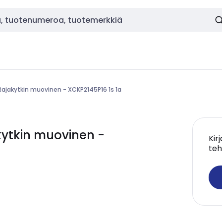
Rajakytkin muovinen - XCKP2145P16 1s 1a
ytkin muovinen -
Kir
teh