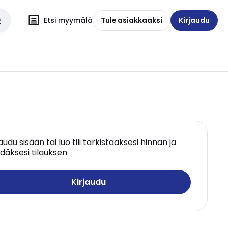
Etsi myymälä
Tule asiakkaaksi
Kirjaudu
jaudu sisään tai luo tili tarkistaaksesi hinnan ja
däksesi tilauksen
Kirjaudu