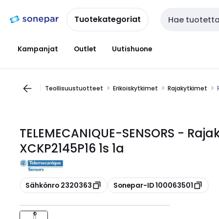
Siirry
Siirry
navigointiin
sisältöön
Tuotekategoriat
Haku
Kampanjat
Outlet
Uutishuone
Teollisuustuotteet
Erikoiskytkimet
Rajakytkimet
TELEMECANIQUE-SENSORS - Rajak
XCKP2145P16 1s 1a
Kopioi
Kopioi
Sähkönro 2320363
Sonepar-ID 100063501