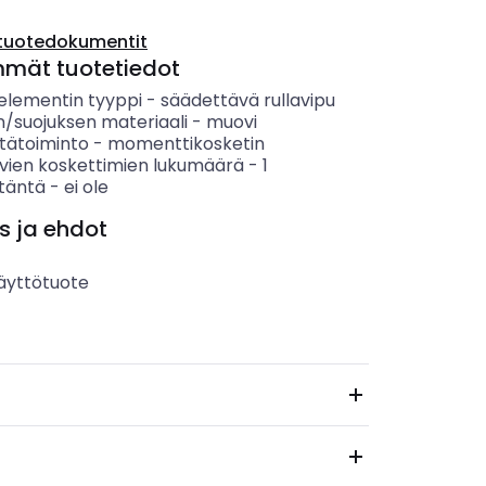
tuotedokumentit
mmät tuotetiedot
elementin tyyppi
-
säädettävä rullavipu
n/suojuksen materiaali
-
muovi
tätoiminto
-
momenttikosketin
vien koskettimien lukumäärä
-
1
itäntä
-
ei ole
s ja ehdot
äyttötuote