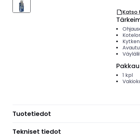
Katso 
Tärkei
Ohjaus
Kotelo
Kytken
Avautu
Väyläli
Pakkau
1
kpl
Vakiok
Tuotetiedot
Tekniset tiedot