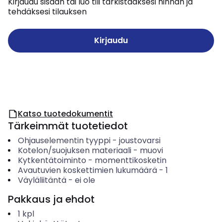
Kirjaudu sisään tai luo tili tarkistaaksesi hinnan ja
tehdäksesi tilauksen
Kirjaudu
Katso tuotedokumentit
Tärkeimmät tuotetiedot
Ohjauselementin tyyppi
-
joustovarsi
Kotelon/suojuksen materiaali
-
muovi
Kytkentätoiminto
-
momenttikosketin
Avautuvien koskettimien lukumäärä
-
1
Väyläliitäntä
-
ei ole
Pakkaus ja ehdot
1
kpl