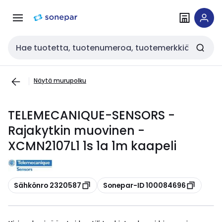
Siirry
Siirry
navigointiin
sisältöön
Haku
Näytä murupolku
TELEMECANIQUE-SENSORS -
Rajakytkin muovinen -
XCMN2107L1 1s 1a 1m kaapeli
Kopioi
Kopioi
Sähkönro 2320587
Sonepar-ID 100084696