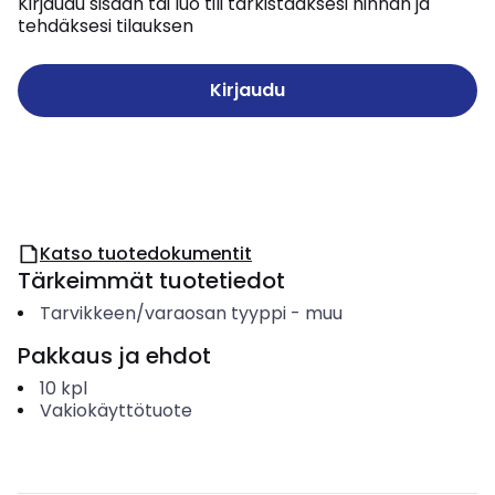
Kirjaudu sisään tai luo tili tarkistaaksesi hinnan ja
tehdäksesi tilauksen
Kirjaudu
Katso tuotedokumentit
Tärkeimmät tuotetiedot
Tarvikkeen/varaosan tyyppi
-
muu
Pakkaus ja ehdot
10
kpl
Vakiokäyttötuote