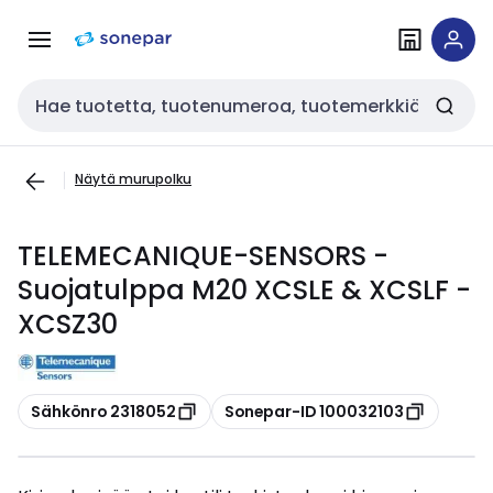
Siirry
Siirry
navigointiin
sisältöön
Haku
Näytä murupolku
TELEMECANIQUE-SENSORS -
Suojatulppa M20 XCSLE & XCSLF -
XCSZ30
Kopioi
Kopioi
Sähkönro 2318052
Sonepar-ID 100032103