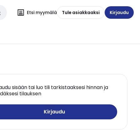
Etsi myymälä
Tule asiakkaaksi
Kirjaudu
jaudu sisään tai luo tili tarkistaaksesi hinnan ja
däksesi tilauksen
Kirjaudu