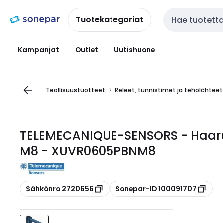
Siirry
Siirry
navigointiin
sisältöön
Tuotekategoriat
Haku
Kampanjat
Outlet
Uutishuone
Teollisuustuotteet
Releet, tunnistimet ja teholähteet
TELEMECANIQUE-SENSORS - Haaru
M8 - XUVR0605PBNM8
Kopioi
Kopioi
Sähkönro 2720656
Sonepar-ID 100091707