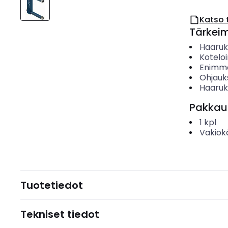
Katso 
Tärkei
Haaruk
Koteloi
Enimmä
Ohjauk
Haaruk
Pakkau
1
kpl
Vakiok
Tuotetiedot
Tekniset tiedot