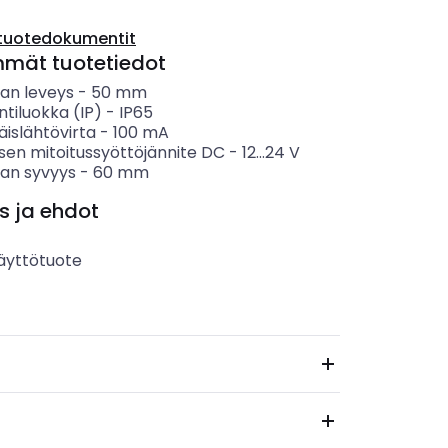
tuotedokumentit
mmät tuotetiedot
an leveys
-
50
mm
ntiluokka (IP)
-
IP65
islähtövirta
-
100
mA
sen mitoitussyöttöjännite DC
-
12...24
V
an syvyys
-
60
mm
s ja ehdot
äyttötuote