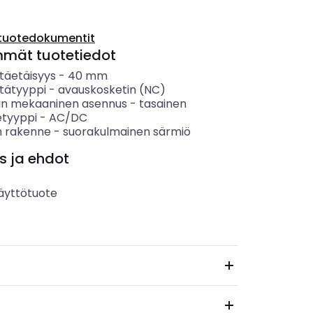
tuotedokumentit
mmät tuotetiedot
täetäisyys
-
40
mm
tätyyppi
-
avauskosketin (NC)
in mekaaninen asennus
-
tasainen
etyyppi
-
AC/DC
 rakenne
-
suorakulmainen särmiö
s ja ehdot
äyttötuote