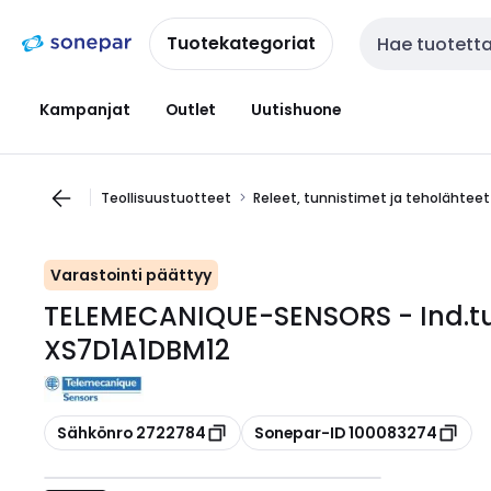
Siirry
Siirry
navigointiin
sisältöön
Tuotekategoriat
Haku
Kampanjat
Outlet
Uutishuone
Teollisuustuotteet
Releet, tunnistimet ja teholähteet
Varastointi päättyy
TELEMECANIQUE-SENSORS - Ind.
XS7D1A1DBM12
Kopioi
Kopioi
Sähkönro 2722784
Sonepar-ID 100083274