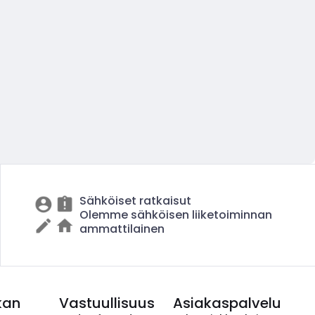
Sähköiset ratkaisut
Olemme sähköisen liiketoiminnan
ammattilainen
kan
Vastuullisuus
Asiakaspalvelu