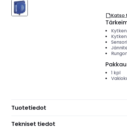
Katso 
Tärkei
Kytken
Kytken
Sensor
Jännit
Rungon
Pakkau
1
kpl
Vakiok
Tuotetiedot
Tekniset tiedot