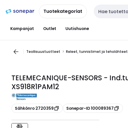
Siirry
Siirry
navigointiin
sisältöön
Tuotekategoriat
Haku
Kampanjat
Outlet
Uutishuone
Teollisuustuotteet
Releet, tunnistimet ja teholähteet
TELEMECANIQUE-SENSORS - Ind.tun
XS918R1PAM12
Kopioi
Kopioi
Sähkönro 2720359
Sonepar-ID 100089367