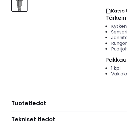
Katso 
Tärkei
Kytken
Sensor
Jännit
Rungon
Puolijo
Pakkau
1
kpl
Vakiok
Tuotetiedot
Tekniset tiedot