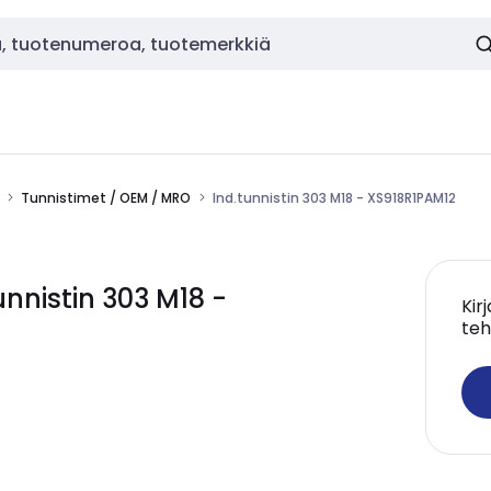
Tunnistimet / OEM / MRO
Ind.tunnistin 303 M18 - XS918R1PAM12
nistin 303 M18 -
Kir
teh