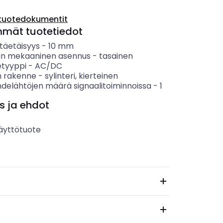
tuotedokumentit
mmät tuotetiedot
täetäisyys
-
10
mm
in mekaaninen asennus
-
tasainen
etyyppi
-
AC/DC
 rakenne
-
sylinteri, kierteinen
hdelähtöjen määrä signaalitoiminnoissa
-
1
s ja ehdot
äyttötuote