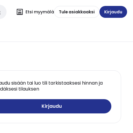
Etsi myymälä
Tule asiakkaaksi
Kirjaudu
jaudu sisään tai luo tili tarkistaaksesi hinnan ja
däksesi tilauksen
Kirjaudu