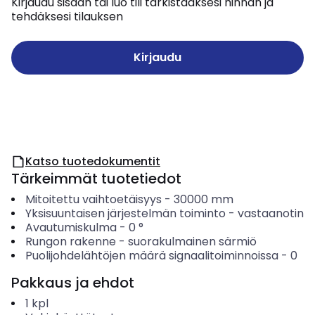
Kirjaudu sisään tai luo tili tarkistaaksesi hinnan ja
tehdäksesi tilauksen
Kirjaudu
Katso tuotedokumentit
Tärkeimmät tuotetiedot
Mitoitettu vaihtoetäisyys
-
30000
mm
Yksisuuntaisen järjestelmän toiminto
-
vastaanotin
Avautumiskulma
-
0
°
Rungon rakenne
-
suorakulmainen särmiö
Puolijohdelähtöjen määrä signaalitoiminnoissa
-
0
Pakkaus ja ehdot
1
kpl