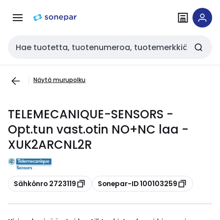
Siirry
Siirry
navigointiin
sisältöön
Haku
Näytä murupolku
TELEMECANIQUE-SENSORS -
Opt.tun vast.otin NO+NC laa -
XUK2ARCNL2R
Kopioi
Kopioi
Sähkönro 2723119
Sonepar-ID 100103259