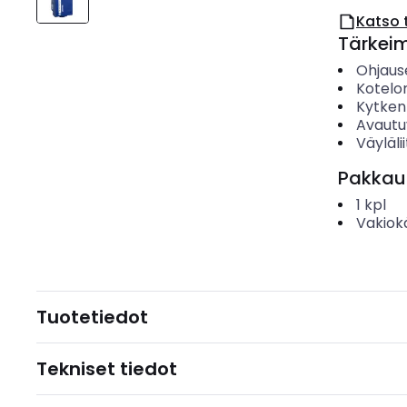
Katso 
Tärkei
Ohjaus
Kotelo
Kytken
Avautu
Väyläli
Pakkau
1
kpl
Vakiok
Tuotetiedot
Tekniset tiedot