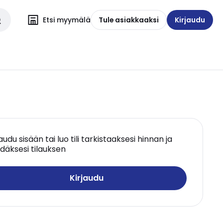
Etsi myymälä
Tule asiakkaaksi
Kirjaudu
jaudu sisään tai luo tili tarkistaaksesi hinnan ja
däksesi tilauksen
Kirjaudu