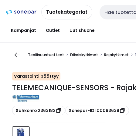
Siirry
Siirry
navigointiin
sisältöön
Tuotekategoriat
Haku
Kampanjat
Outlet
Uutishuone
Teollisuustuotteet
Erikoiskytkimet
Rajakytkimet
Varastointi päättyy
TELEMECANIQUE-SENSORS - Rajaky
Kopioi
Kopioi
Sähkönro 2363182
Sonepar-ID 100063639