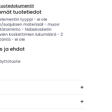
tuotedokumentit
mmät tuotetiedot
elementin tyyppi
-
ei ole
n/suojuksen materiaali
-
muovi
tätoiminto
-
hidaskosketin
vien koskettimien lukumäärä
-
2
itäntä
-
ei ole
s ja ehdot
äyttötuote