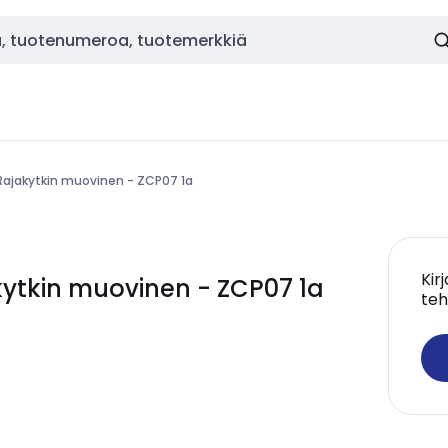
Rajakytkin muovinen - ZCP07 1a
Kir
tkin muovinen - ZCP07 1a
teh