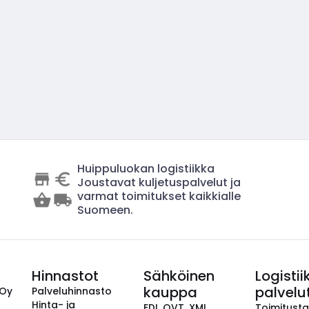
Huippuluokan logistiikka
Joustavat kuljetuspalvelut ja
varmat toimitukset kaikkialle
Suomeen.
Hinnastot
Sähköinen
Logistii
kauppa
palvelu
 Oy
Palveluhinnasto
Hinta- ja
EDI, OVT, XML,
Toimitust