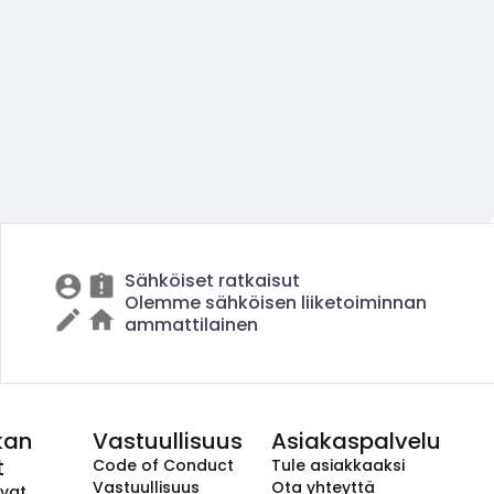
Sähköiset ratkaisut
Olemme sähköisen liiketoiminnan
ammattilainen
kan
Vastuullisuus
Asiakaspalvelu
t
Code of Conduct
Tule asiakkaaksi
Vastuullisuus
Ota yhteyttä
avat