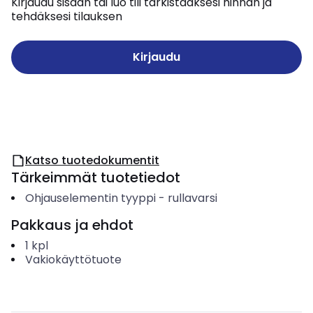
Kirjaudu sisään tai luo tili tarkistaaksesi hinnan ja
tehdäksesi tilauksen
Kirjaudu
Katso tuotedokumentit
Tärkeimmät tuotetiedot
Ohjauselementin tyyppi
-
rullavarsi
Pakkaus ja ehdot
1
kpl
Vakiokäyttötuote