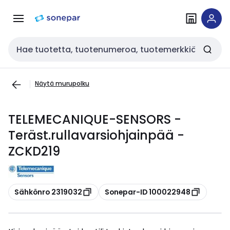
Siirry
Siirry
navigointiin
sisältöön
Haku
Näytä murupolku
TELEMECANIQUE-SENSORS -
Teräst.rullavarsiohjainpää -
ZCKD219
Kopioi
Kopioi
Sähkönro 2319032
Sonepar-ID 100022948