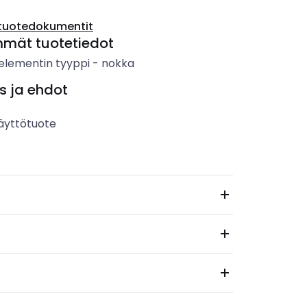
tuotedokumentit
mmät tuotetiedot
elementin tyyppi
-
nokka
s ja ehdot
äyttötuote