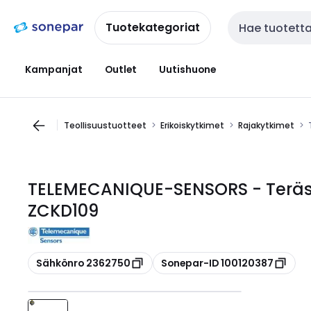
Siirry
Siirry
navigointiin
sisältöön
Tuotekategoriat
Haku
Kampanjat
Outlet
Uutishuone
Teollisuustuotteet
Erikoiskytkimet
Rajakytkimet
TELEMECANIQUE-SENSORS - Terästa
ZCKD109
Kopioi
Kopioi
Sähkönro 2362750
Sonepar-ID 100120387