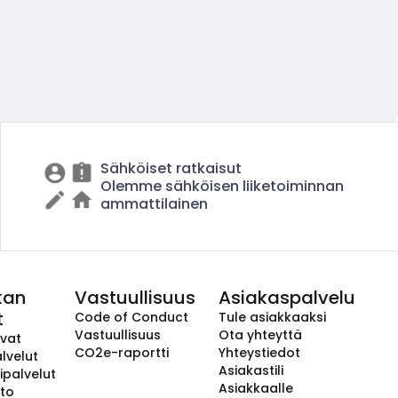
Sähköiset ratkaisut
Olemme sähköisen liiketoiminnan
ammattilainen
kan
Vastuullisuus
Asiakaspalvelu
t
Code of Conduct
Tule asiakkaaksi
Vastuullisuus
Ota yhteyttä
avat
CO2e-raportti
Yhteystiedot
lvelut
Asiakastili
ipalvelut
Asiakkaalle
to