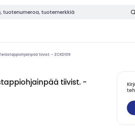
Terästappiohjainpää tiivist. - ZCKD109
ppiohjainpää tiivist. -
Kir
teh