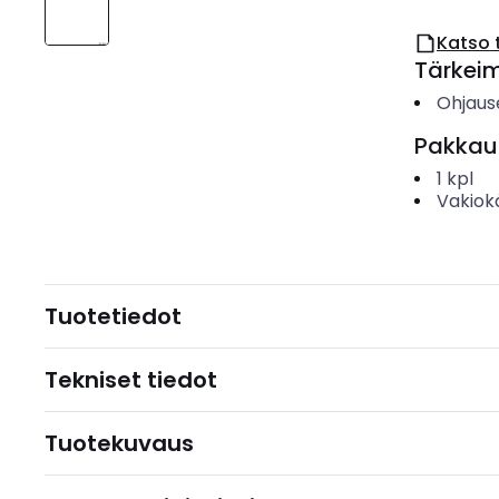
Katso 
Tärkei
Ohjaus
Pakkau
1
kpl
Vakiok
Tuotetiedot
Tekniset tiedot
Tuotekuvaus