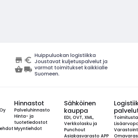
Huippuluokan logistiikka
Joustavat kuljetuspalvelut ja
varmat toimitukset kaikkialle
Suomeen.
Hinnastot
Sähköinen
Logistii
kauppa
palvelu
 Oy
Palveluhinnasto
Hinta- ja
EDI, OVT, XML,
Toimitust
tuotetiedostot
Verkkolasku ja
Lisäarvopa
aehdot
Myyntiehdot
Punchout
Varastoint
Asiakasvarasto APP
Omavaras