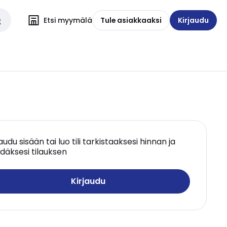
Etsi myymälä
Tule asiakkaaksi
Kirjaudu
jaudu sisään tai luo tili tarkistaaksesi hinnan ja
däksesi tilauksen
Kirjaudu