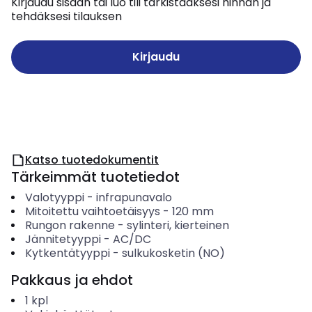
Kirjaudu sisään tai luo tili tarkistaaksesi hinnan ja
tehdäksesi tilauksen
Kirjaudu
Katso tuotedokumentit
Tärkeimmät tuotetiedot
Valotyyppi
-
infrapunavalo
Mitoitettu vaihtoetäisyys
-
120
mm
Rungon rakenne
-
sylinteri, kierteinen
Jännitetyyppi
-
AC/DC
Kytkentätyyppi
-
sulkukosketin (NO)
Pakkaus ja ehdot
1
kpl