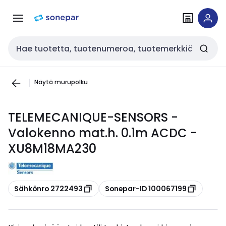
Siirry
Siirry
navigointiin
sisältöön
Haku
Näytä murupolku
TELEMECANIQUE-SENSORS -
Valokenno mat.h. 0.1m ACDC -
XU8M18MA230
Kopioi
Kopioi
Sähkönro 2722493
Sonepar-ID 100067199