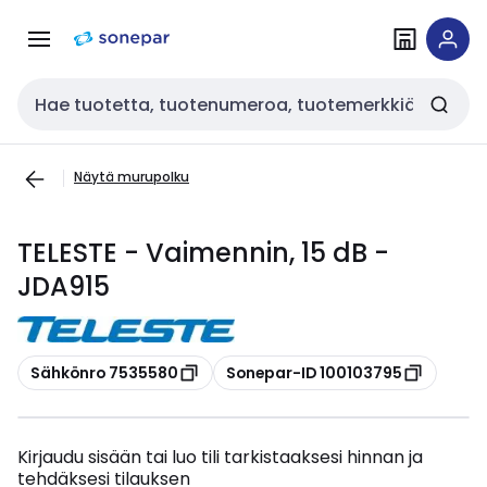
Siirry
Siirry
navigointiin
sisältöön
Haku
Näytä murupolku
TELESTE - Vaimennin, 15 dB -
JDA915
Kopioi
Kopioi
Sähkönro 7535580
Sonepar-ID 100103795
Kirjaudu sisään tai luo tili tarkistaaksesi hinnan ja
tehdäksesi tilauksen