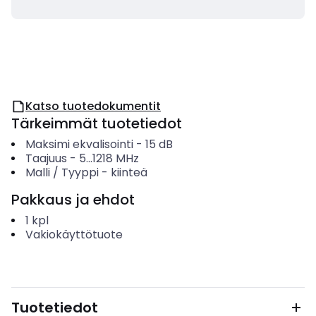
Katso tuotedokumentit
Tärkeimmät tuotetiedot
Maksimi ekvalisointi
-
15
dB
Taajuus
-
5...1218
MHz
Malli / Tyyppi
-
kiinteä
Pakkaus ja ehdot
1
kpl
Vakiokäyttötuote
Tuotetiedot