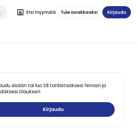
Etsi myymälä
Tule asiakkaaksi
Kirjaudu
jaudu sisään tai luo tili tarkistaaksesi hinnan ja
däksesi tilauksen
Kirjaudu