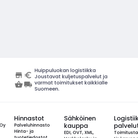
Huippuluokan logistiikka
Joustavat kuljetuspalvelut ja
varmat toimitukset kaikkialle
Suomeen.
Hinnastot
Sähköinen
Logistii
kauppa
palvelu
 Oy
Palveluhinnasto
Hinta- ja
EDI, OVT, XML,
Toimitust
tuotetiedostot