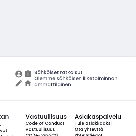
Sähköiset ratkaisut
Olemme sähköisen liiketoiminnan
ammattilainen
kan
Vastuullisuus
Asiakaspalvelu
t
Code of Conduct
Tule asiakkaaksi
Vastuullisuus
Ota yhteyttä
avat
CO2e-raportti
Yhteystiedot