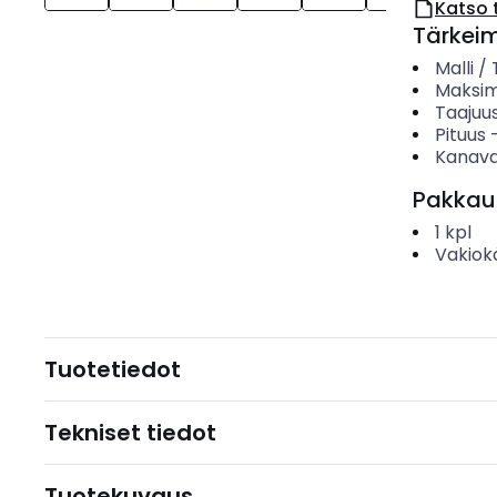
Katso 
Tärkei
Malli /
Maksim
Taajuu
Pituus
Kanava
Pakkau
1
kpl
Vakiok
Tuotetiedot
Tekniset tiedot
Tuotekuvaus