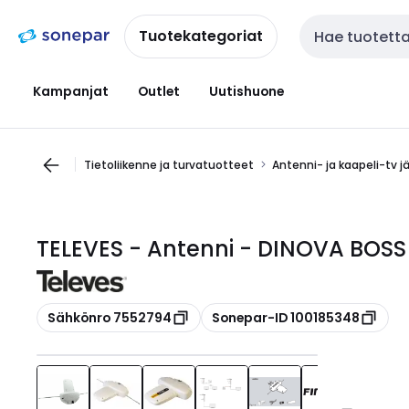
Siirry
Siirry
navigointiin
sisältöön
Tuotekategoriat
Haku
Kampanjat
Outlet
Uutishuone
Tietoliikenne ja turvatuotteet
Antenni- ja kaapeli-tv j
TELEVES - Antenni - DINOVA BOSS
Kopioi
Kopioi
Sähkönro 7552794
Sonepar-ID 100185348