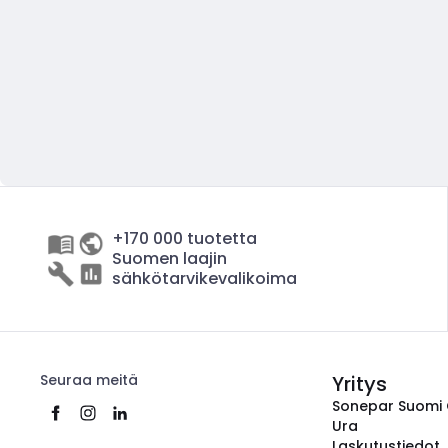
+170 000 tuotetta
Suomen laajin
sähkötarvikevalikoima
Seuraa meitä
Yritys
Sonepar Suomi
Ura
Laskutustiedot