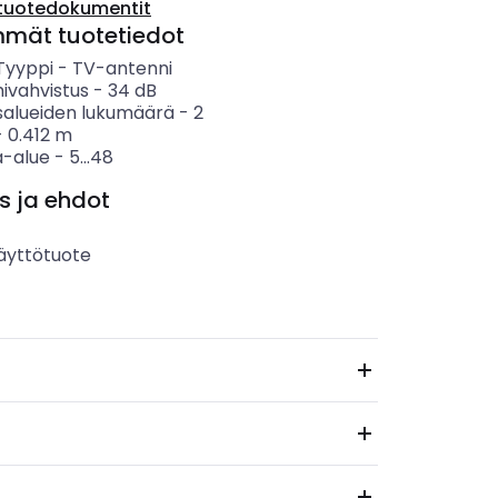
tuotedokumentit
mmät tuotetiedot
 Tyyppi
-
TV-antenni
ivahvistus
-
34
dB
salueiden lukumäärä
-
2
-
0.412
m
-alue
-
5...48
s ja ehdot
äyttötuote