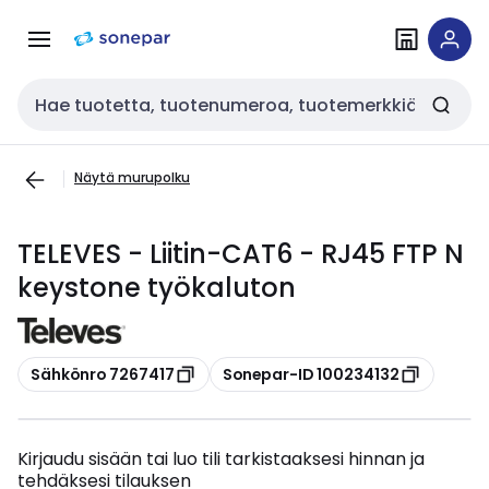
Siirry
Siirry
navigointiin
sisältöön
Haku
Näytä murupolku
TELEVES - Liitin-CAT6 - RJ45 FTP N
keystone työkaluton
Kopioi
Kopioi
Sähkönro 7267417
Sonepar-ID 100234132
Kirjaudu sisään tai luo tili tarkistaaksesi hinnan ja
tehdäksesi tilauksen