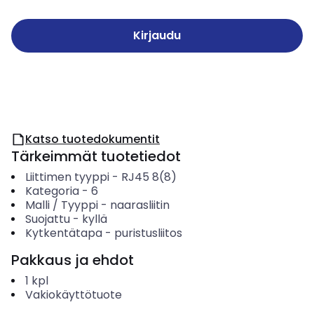
Kirjaudu
Katso tuotedokumentit
Tärkeimmät tuotetiedot
Liittimen tyyppi
-
RJ45 8(8)
Kategoria
-
6
Malli / Tyyppi
-
naarasliitin
Suojattu
-
kyllä
Kytkentätapa
-
puristusliitos
Pakkaus ja ehdot
1
kpl
Vakiokäyttötuote