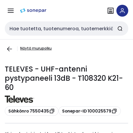
Siirry
Siirry
navigointiin
sisältöön
Haku
Näytä murupolku
TELEVES - UHF-antenni
pystypaneeli 13dB - T108320 K21-
60
Kopioi
Kopioi
Sähkönro 7550435
Sonepar-ID 100025579