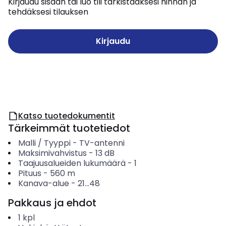
Kirjaudu sisään tai luo tili tarkistaaksesi hinnan ja
tehdäksesi tilauksen
Kirjaudu
Katso tuotedokumentit
Tärkeimmät tuotetiedot
Malli / Tyyppi
-
TV-antenni
Maksimivahvistus
-
13
dB
Taajuusalueiden lukumäärä
-
1
Pituus
-
560
m
Kanava-alue
-
21...48
Pakkaus ja ehdot
1
kpl