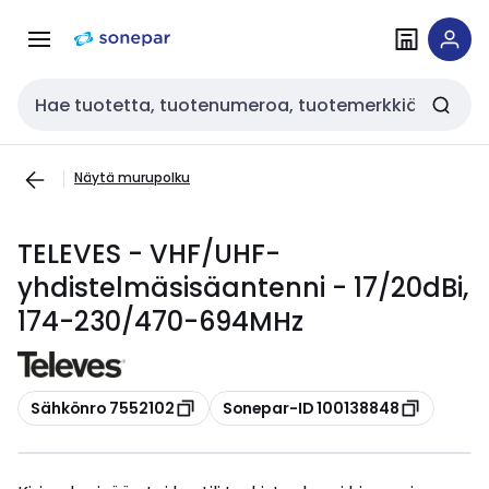
Siirry
Siirry
navigointiin
sisältöön
Haku
Näytä murupolku
TELEVES - VHF/UHF-
yhdistelmäsisäantenni - 17/20dBi,
174-230/470-694MHz
Kopioi
Kopioi
Sähkönro 7552102
Sonepar-ID 100138848