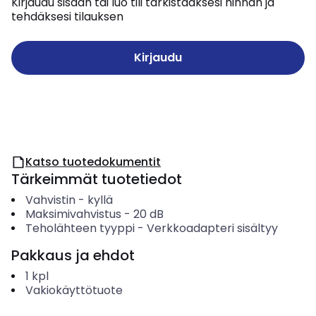
Kirjaudu sisään tai luo tili tarkistaaksesi hinnan ja
tehdäksesi tilauksen
Kirjaudu
Katso tuotedokumentit
Tärkeimmät tuotetiedot
Vahvistin
-
kyllä
Maksimivahvistus
-
20
dB
Teholähteen tyyppi
-
Verkkoadapteri sisältyy
Pakkaus ja ehdot
1
kpl
Vakiokäyttötuote