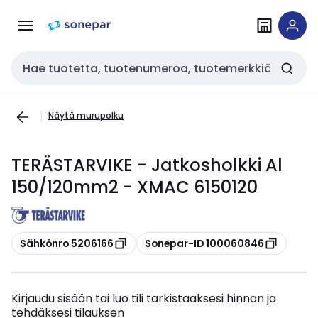
Siirry
Siirry
navigointiin
sisältöön
Haku
Näytä murupolku
TERÄSTARVIKE - Jatkosholkki Al
150/120mm2 - XMAC 6150120
Kopioi
Kopioi
Sähkönro 5206166
Sonepar-ID 100060846
Kirjaudu sisään tai luo tili tarkistaaksesi hinnan ja
tehdäksesi tilauksen