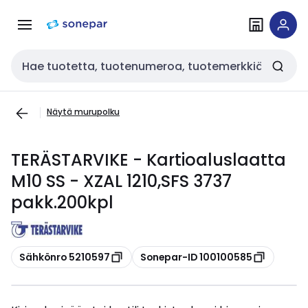
Siirry
Siirry
navigointiin
sisältöön
Haku
Näytä murupolku
TERÄSTARVIKE - Kartioaluslaatta
M10 SS - XZAL 1210,SFS 3737
pakk.200kpl
Kopioi
Kopioi
Sähkönro 5210597
Sonepar-ID 100100585