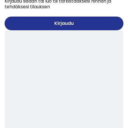
Kirjaudu sisään tai luo tili tarkistaaksesi hinnan ja
tehdäksesi tilauksen
Kirjaudu