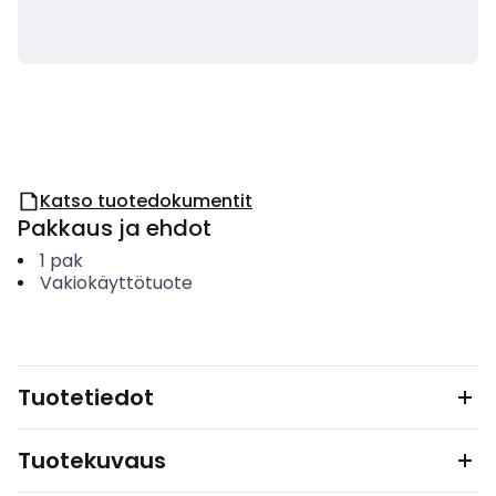
Katso tuotedokumentit
Pakkaus ja ehdot
1
pak
Vakiokäyttötuote
Tuotetiedot
Tuotekuvaus