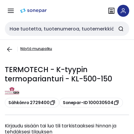
Siirry
Siirry
navigointiin
sisältöön
Haku
Näytä murupolku
TERMOTECH - K-tyypin
termoparianturi - KL-500-150
Kopioi
Kopioi
Sähkönro 2729400
Sonepar-ID 100030504
Kirjaudu sisään tai luo tili tarkistaaksesi hinnan ja
tehdäksesi tilauksen