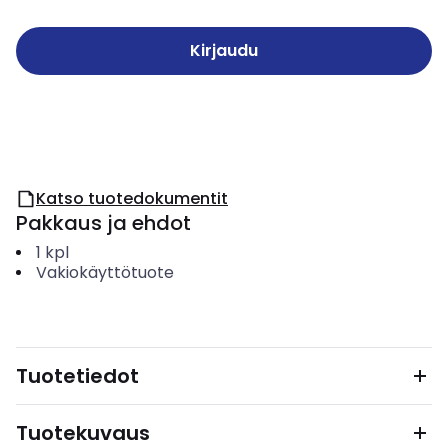
Kirjaudu
Katso tuotedokumentit
Pakkaus ja ehdot
1
kpl
Vakiokäyttötuote
Tuotetiedot
Tuotekuvaus