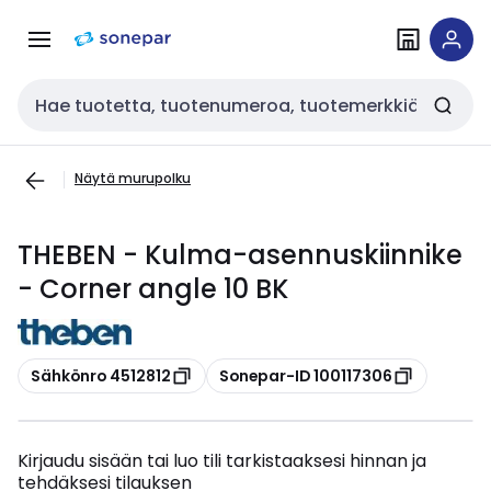
Siirry
Siirry
navigointiin
sisältöön
Haku
Näytä murupolku
THEBEN - Kulma-asennuskiinnike
- Corner angle 10 BK
Kopioi
Kopioi
Sähkönro 4512812
Sonepar-ID 100117306
Kirjaudu sisään tai luo tili tarkistaaksesi hinnan ja
tehdäksesi tilauksen