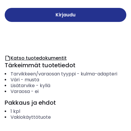
Kirjaudu
Katso tuotedokumentit
Tärkeimmät tuotetiedot
Tarvikkeen/varaosan tyyppi
-
kulma-adapteri
Väri
-
musta
Lisätarvike
-
kyllä
Varaosa
-
ei
Pakkaus ja ehdot
1
kpl
Vakiokäyttötuote