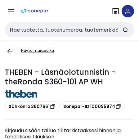
Siirry
Siirry
navigointiin
sisältöön
Haku
Näytä murupolku
THEBEN - Läsnäolotunnistin -
theRonda S360-101 AP WH
Kopioi
Kopioi
Sähkönro 2607661
Sonepar-ID 100095974
Kirjaudu sisään tai luo tili tarkistaaksesi hinnan ja
tehdäksesi tilauksen