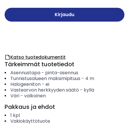
Kirjaudu
Katso tuotedokumentit
Tärkeimmät tuotetiedot
Asennustapa
-
pinta-asennus
Tunnistusalueen maksimipituus
-
4
m
Halogeeniton
-
ei
Vastearvon herkkyyden säätö
-
kyllä
Väri
-
valkoinen
Pakkaus ja ehdot
1
kpl
Vakiokäyttötuote