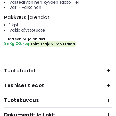
Vastearvon herkkyyden säätö
-
ei
Väri
-
valkoinen
Pakkaus ja ehdot
1
kpl
Vakiokäyttötuote
Tuotteen hiilijalanjälki
35 Kg CO₂-eq
Toimittajan ilmoittama
Tuotetiedot
Tekniset tiedot
Tuotekuvaus
Dokumentit ja linkit