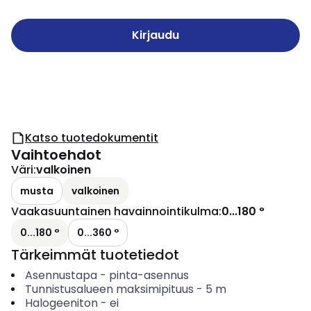
Kirjaudu
Katso tuotedokumentit
Vaihtoehdot
Väri
:
valkoinen
musta
valkoinen
Vaakasuuntainen havainnointikulma
:
0...180 °
0...180 °
0...360 °
Tärkeimmät tuotetiedot
Asennustapa
-
pinta-asennus
Tunnistusalueen maksimipituus
-
5
m
Halogeeniton
-
ei