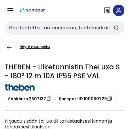
Siirry
Siirry
navigointiin
sisältöön
Haku
Näytä murupolku
THEBEN - Liiketunnistin TheLuxa S
- 180° 12 m 10A IP55 PSE VAL
Kopioi
Kopioi
Sähkönro 2607137
Sonepar-ID 100050729
Kirjaudu sisään tai luo tili tarkistaaksesi hinnan ja
tehdäksesi tilauksen