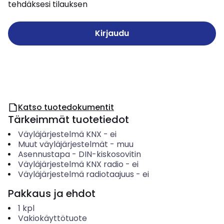
tehdäksesi tilauksen
Kirjaudu
Katso tuotedokumentit
Tärkeimmät tuotetiedot
Väyläjärjestelmä KNX
-
ei
Muut väyläjärjestelmät
-
muu
Asennustapa
-
DIN-kiskosovitin
Väyläjärjestelmä KNX radio
-
ei
Väyläjärjestelmä radiotaajuus
-
ei
Pakkaus ja ehdot
1
kpl
Vakiokäyttötuote