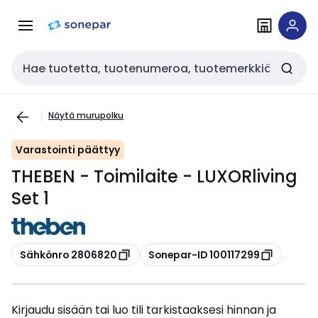
Siirry
Siirry
navigointiin
sisältöön
Haku
Näytä murupolku
Varastointi päättyy
THEBEN - Toimilaite - LUXORliving
Set 1
Kopioi
Kopioi
Sähkönro 2806820
Sonepar-ID 100117299
Kirjaudu sisään tai luo tili tarkistaaksesi hinnan ja