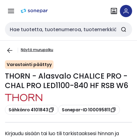
Siirry
Siirry
navigointiin
sisältöön
Haku
Näytä murupolku
Varastointi päättyy
THORN - Alasvalo CHALICE PRO -
CHAL PRO LED1100-840 HF RSB W6
Kopioi
Kopioi
Sähkönro 4101843
Sonepar-ID 100095811
Kirjaudu sisään tai luo tili tarkistaaksesi hinnan ja