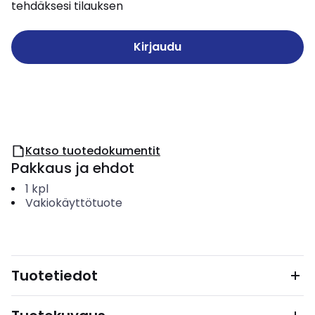
tehdäksesi tilauksen
Kirjaudu
Katso tuotedokumentit
Pakkaus ja ehdot
1
kpl
Vakiokäyttötuote
Tuotetiedot